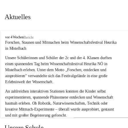
Aktuelles
V
vor 4 Wochen
Bericht
o
Forschen, Staunen und Mitmachen beim Wissenschaftsfestival Heurika 
l
in Mistelbach
k
s
Unsere Schülerinnen und Schüler der 2c und der 4. Klassen durften 
s
einen spannenden Tag beim Wissenschaftsfestival 
Heurika NÖ
 in 
c
Mistelbach erleben. Unter dem Motto 
„Forschen, entdecken und 
h
ausprobieren“
 verwandelte sich das Festivalgelände in eine große 
u
Erlebniswelt der Wissenschaft.
l
e
An zahlreichen interaktiven Stationen konnten die Kinder selbst 
G
experimentieren, spannende Phänomene entdecken und Wissenschaft 
l
hautnah erleben. Ob Robotik, Naturwissenschaften, Technik oder 
o
g
kreative Mitmach-Experimente – überall wurde ausprobiert, gestaunt 
g
und mit großer Begeisterung geforscht.
n
i
Besonders beeindruckend war, dass Wissenschaftlerinnen und 
Unsere Schule